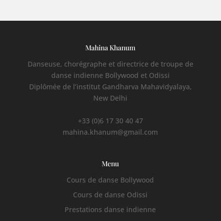
Mahina Khanum
Danseuse, chorégraphe et directrice de troupe de
danse indienne Bollywood et Odissi
Diplômée de l’institut Gandharva Mahavidyalaya,
New Delhi
+33 (0)6 17 30 40 47
mahina.khanum@gmail.com
Menu
Cours de danse Bollywood
Cours de danse Odissi
Prestations danse indienne