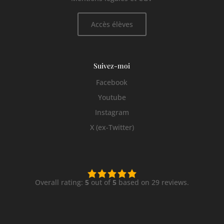
Accès élèves
Suivez-moi
Facebook
Youtube
Instagram
X (ex-Twitter)
5,0
rating
Overall rating:
5
out of
5
based on
29
reviews.
based
on
12 345