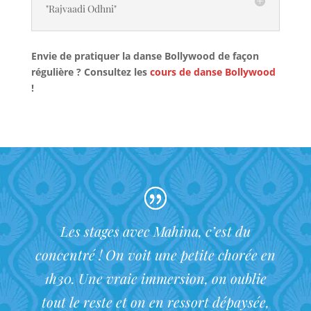
"Rajvaadi Odhni"
Envie de pratiquer la danse Bollywood de façon
régulière ? Consultez les
cours de danse Bollywood
!
Les stages avec Mahina, c’est du
concentré ! On voit une petite chorée en
1h30. Une vraie immersion, on oublie
tout le reste et on en ressort dépaysée,