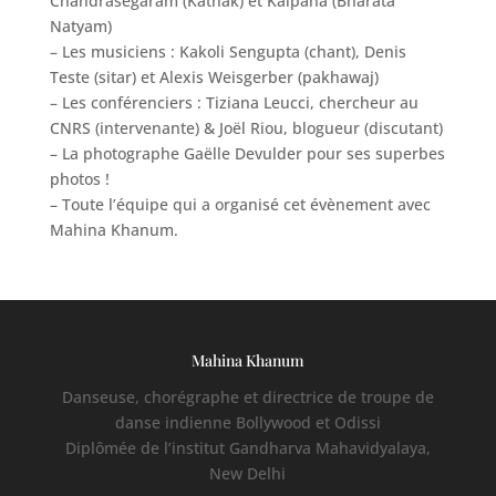
Chandrasegaram (Kathak) et Kalpana (Bharata
Natyam)
– Les musiciens : Kakoli Sengupta (chant), Denis
Teste (sitar) et Alexis Weisgerber (pakhawaj)
– Les conférenciers : Tiziana Leucci, chercheur au
CNRS (intervenante) & Joël Riou, blogueur (discutant)
– La photographe Gaëlle Devulder pour ses superbes
photos !
– Toute l’équipe qui a organisé cet évènement avec
Mahina Khanum.
Mahina Khanum
Danseuse, chorégraphe et directrice de troupe de
danse indienne Bollywood et Odissi
Diplômée de l’institut Gandharva Mahavidyalaya,
New Delhi