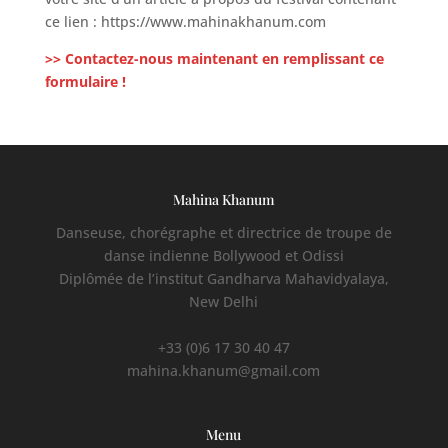
ce lien : https://www.mahinakhanum.com
>> Contactez-nous maintenant en remplissant ce
formulaire !
Mahina Khanum
Danseuse, chorégraphe et directrice de troupe de
danse indienne Bollywood et Odissi
Diplômée de l’institut Gandharva Mahavidyalaya,
New Delhi
+33 (0)6 17 30 40 47
mahina.khanum@gmail.com
Menu